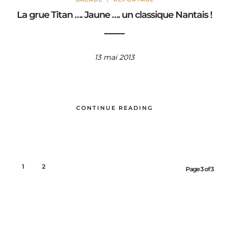
La grue Titan …. Jaune …. un classique Nantais !
13 mai 2013
CONTINUE READING
1
2
3
Page 3 of 3